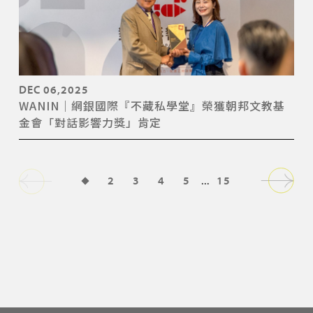
DEC 06,2025
WANIN｜網銀國際『不藏私學堂』榮獲朝邦文教基
金會「對話影響力獎」肯定
1
2
3
4
5
...
15